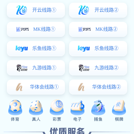
开云线路①
开云线路②
MK线路①
MK线路②
乐鱼线路①
乐鱼线路②
九游线路①
九游线路②
华体会线路①
华体会线路②