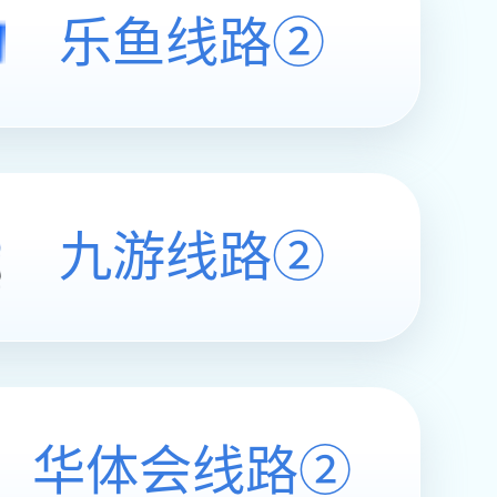
乐鱼线路②
九游线路②
华体会线路②